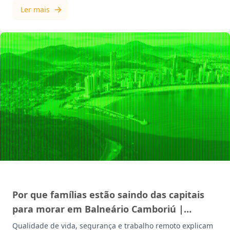
Ler mais
MERCADO IMOBILIÁRIO
Por que famílias estão saindo das capitais
para morar em Balneário Camboriú |
Mazzotti Imóveis
Qualidade de vida, segurança e trabalho remoto explicam