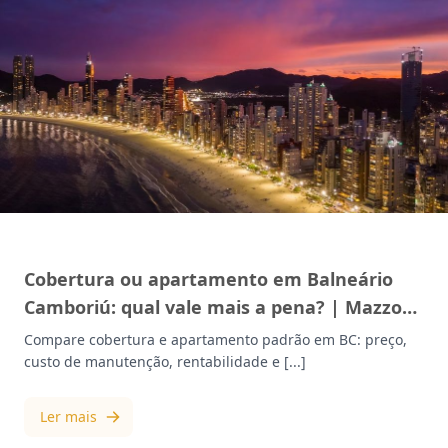
MERCADO IMOBILIÁRIO
Cobertura ou apartamento em Balneário
Camboriú: qual vale mais a pena? | Mazzotti
Imóveis
Compare cobertura e apartamento padrão em BC: preço,
custo de manutenção, rentabilidade e [...]
Ler mais