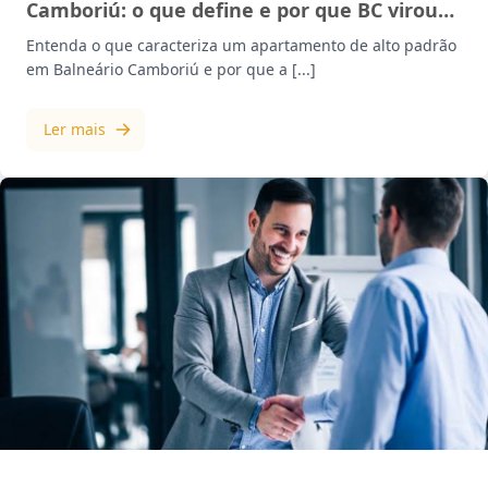
Camboriú: o que define e por que BC virou
referência | Mazzotti
Entenda o que caracteriza um apartamento de alto padrão
em Balneário Camboriú e por que a [...]
Ler mais
MERCADO IMOBILIÁRIO