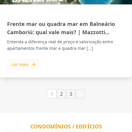
MERCADO IMOBILIÁRIO
Frente mar ou quadra mar em Balneário
Camboriú: qual vale mais? | Mazzotti
Imóveis
Entenda a diferença real de preço e valorização entre
apartamentos frente mar e quadra mar [...]
Ler mais
1
2
3
CONDOMÍNIOS / EDIFÍCIOS