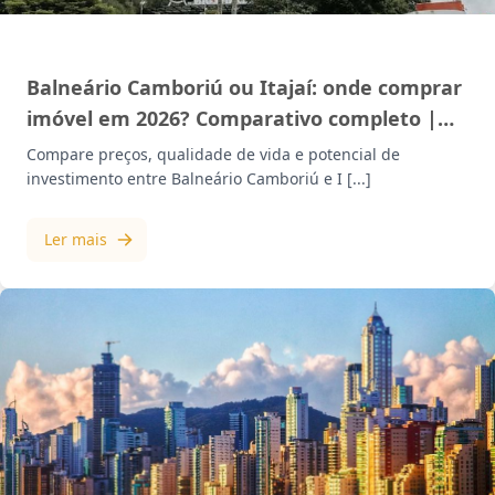
MERCADO IMOBILIÁRIO
Balneário Camboriú ou Itajaí: onde comprar
imóvel em 2026? Comparativo completo |
Mazzotti
Compare preços, qualidade de vida e potencial de
investimento entre Balneário Camboriú e I [...]
Ler mais