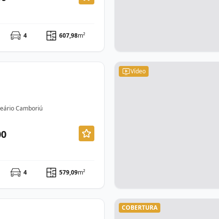
4
607,98
m²
Vídeo
lneário Camboriú
00
4
579,09
m²
COBERTURA