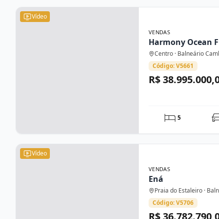
Vídeo
VENDAS
Harmony Ocean F
Centro · Balneário Cam
Código: V5661
R$ 38.995.000,
5
Vídeo
VENDAS
Ená
Praia do Estaleiro · Ba
Código: V5706
R$ 36.782.790,