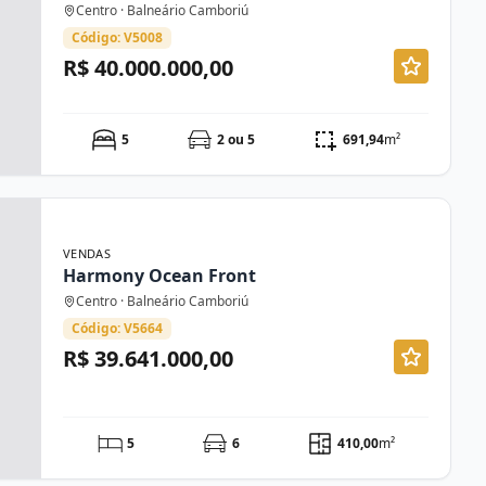
Centro · Balneário Camboriú
Código: V5008
R$ 40.000.000,00
5
2 ou 5
691,94
m²
VENDAS
Harmony Ocean Front
Centro · Balneário Camboriú
Código: V5664
R$ 39.641.000,00
5
6
410,00
m²