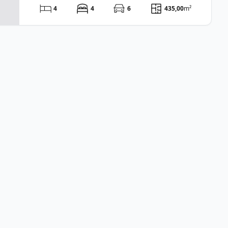
4
4
6
435,00
m²