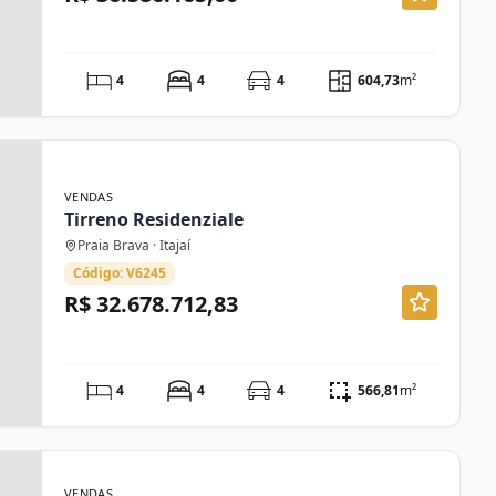
4
4
4
604,73
m²
VENDAS
Tirreno Residenziale
Praia Brava · Itajaí
Código: V6245
R$ 32.678.712,83
4
4
4
566,81
m²
VENDAS