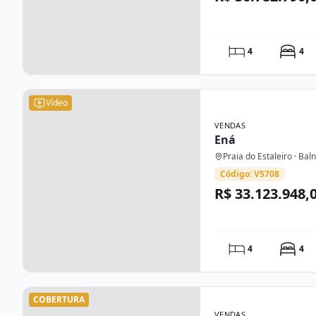
4
4
Vídeo
VENDAS
Ená
Praia do Estaleiro · Ba
Código: V5708
R$ 33.123.948,
4
4
COBERTURA
VENDAS