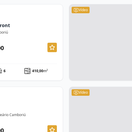
Vídeo
ront
boriú
00
6
410,00
m²
Vídeo
lneário Camboriú
00