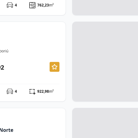
4
762,23
m²
boriú
92
4
922,98
m²
Norte