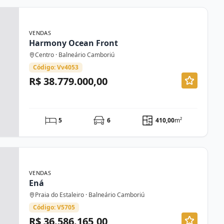
VENDAS
Harmony Ocean Front
Centro · Balneário Camboriú
Código: Vv4053
R$ 38.779.000,00
5
6
410,00
m²
VENDAS
Ená
Praia do Estaleiro · Balneário Camboriú
Código: V5705
R$ 36.586.165,00