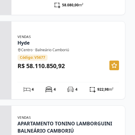
58.080,00
m²
VENDAS
Hyde
Centro · Balneário Camboriú
Código: V5677
R$ 58.110.850,92
4
4
4
922,98
m²
VENDAS
APARTAMENTO TONINO LAMBORGUINI
BALNEÁRIO CAMBORIÚ