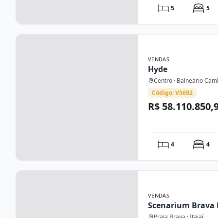
5
5
VENDAS
Hyde
Centro · Balneário Cam
Código: V5692
R$ 58.110.850,
4
4
VENDAS
Scenarium Brava 
Praia Brava · Itajaí