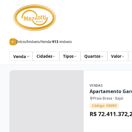
Início
/
Imóveis
/
Venda
·
913
imóveis
Cidades
Tipos
Quartos
Valor
Venda
VENDAS
Apartamento Gar
Praia Brava · Itajaí
Código: V6093
R$ 72.411.372,