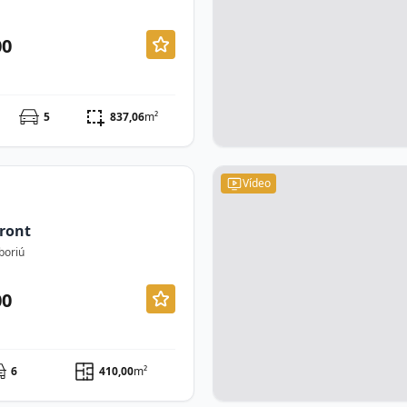
00
5
837,06
m²
Vídeo
ront
boriú
00
6
410,00
m²