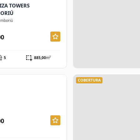
IZA TOWERS
BORIÚ
Camboriú
00
5
885,00
m²
COBERTURA
00