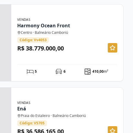
VENDAS
Harmony Ocean Front
Centro · Balneário Camboriú
Código: Vv4053
R$ 38.779.000,00
5
6
410,00
m²
VENDAS
Ená
Praia do Estaleiro · Balneário Camboriú
Código: V5705
R$ 36.586.165,00