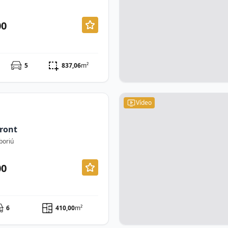
00
5
837,06
m²
Vídeo
ront
boriú
00
6
410,00
m²