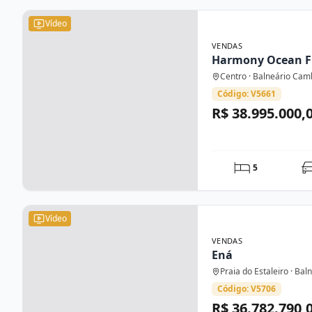
Vídeo
VENDAS
Harmony Ocean F
Centro · Balneário Cam
Código: V5661
R$ 38.995.000,
5
Vídeo
VENDAS
Ená
Praia do Estaleiro · Ba
Código: V5706
R$ 36.782.790,