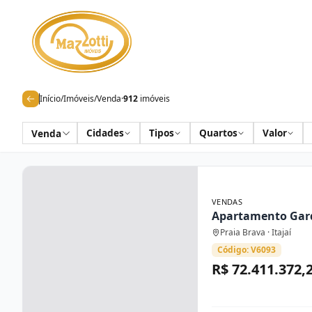
Início
/
Imóveis
/
Venda
·
912
imóveis
Cidades
Tipos
Quartos
Valor
Venda
VENDAS
Apartamento Gar
Praia Brava · Itajaí
Código: V6093
R$ 72.411.372,