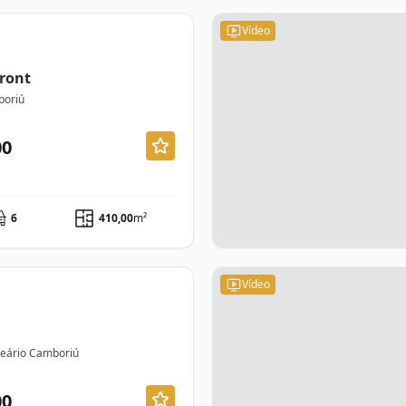
Vídeo
ront
boriú
00
6
410,00
m²
Vídeo
lneário Camboriú
00