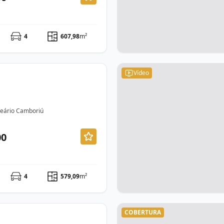
4
607,98
m²
Vídeo
lneário Camboriú
00
4
579,09
m²
COBERTURA