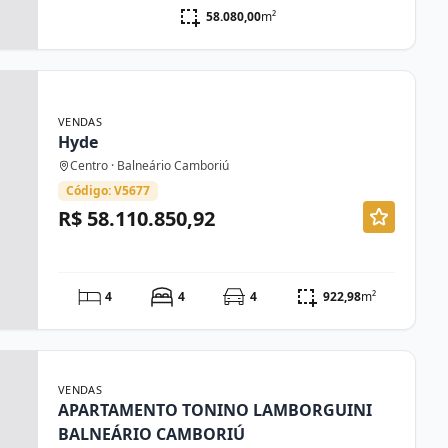
58.080,00
m²
VENDAS
Hyde
Centro · Balneário Camboriú
Código: V5677
R$ 58.110.850,92
4
4
4
922,98
m²
VENDAS
APARTAMENTO TONINO LAMBORGUINI
BALNEÁRIO CAMBORIÚ