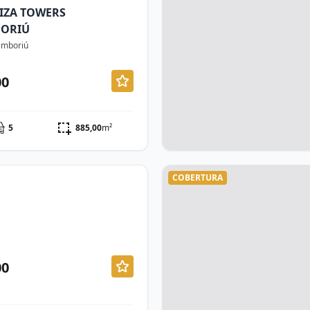
IZA TOWERS
BORIÚ
Camboriú
00
5
885,00
m²
COBERTURA
00