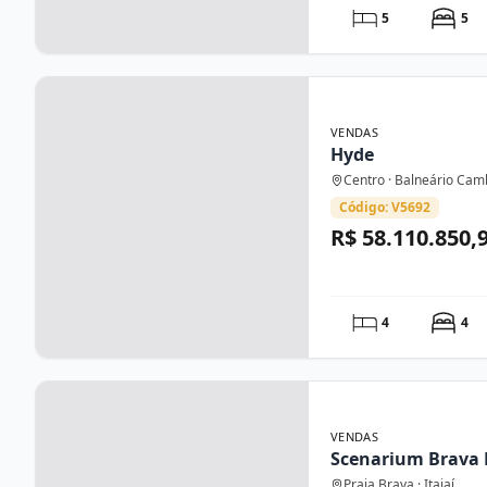
5
5
VENDAS
Hyde
Centro · Balneário Cam
Código: V5692
R$ 58.110.850,
4
4
VENDAS
Scenarium Brava 
Praia Brava · Itajaí