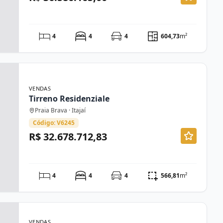
4
4
4
604,73
m²
VENDAS
Tirreno Residenziale
Praia Brava · Itajaí
Código: V6245
R$ 32.678.712,83
4
4
4
566,81
m²
VENDAS