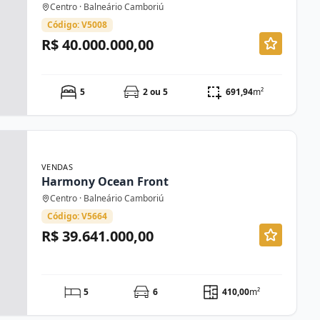
Centro · Balneário Camboriú
Código: V5008
R$ 40.000.000,00
5
2 ou 5
691,94
m²
VENDAS
Harmony Ocean Front
Centro · Balneário Camboriú
Código: V5664
R$ 39.641.000,00
5
6
410,00
m²