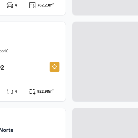
4
762,23
m²
boriú
92
4
922,98
m²
Norte