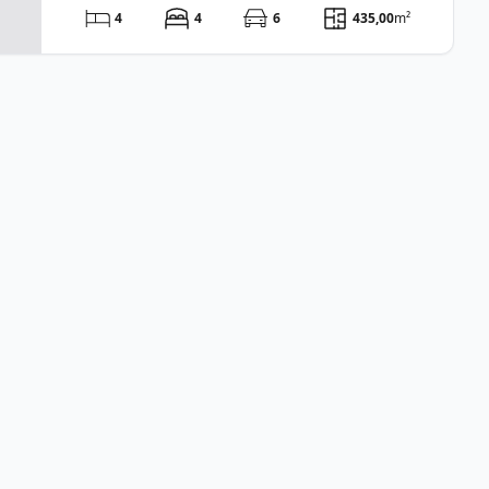
4
4
6
435,00
m²