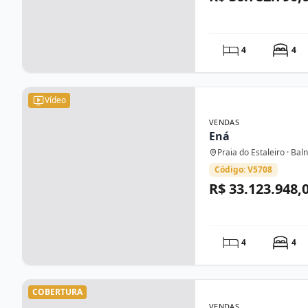
4
4
Vídeo
VENDAS
Ená
Praia do Estaleiro · Ba
Código: V5708
R$ 33.123.948,
4
4
COBERTURA
VENDAS