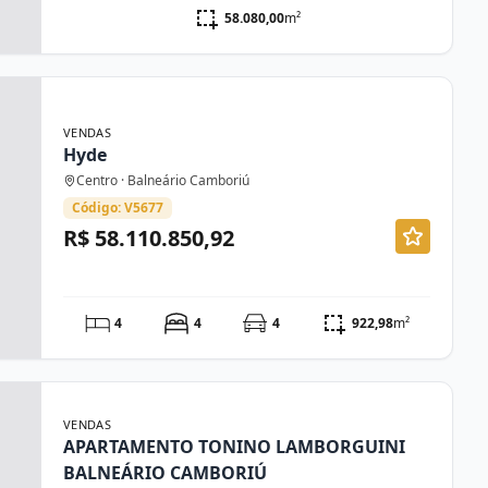
58.080,00
m²
VENDAS
Hyde
Centro · Balneário Camboriú
Código: V5677
R$ 58.110.850,92
4
4
4
922,98
m²
VENDAS
APARTAMENTO TONINO LAMBORGUINI
BALNEÁRIO CAMBORIÚ