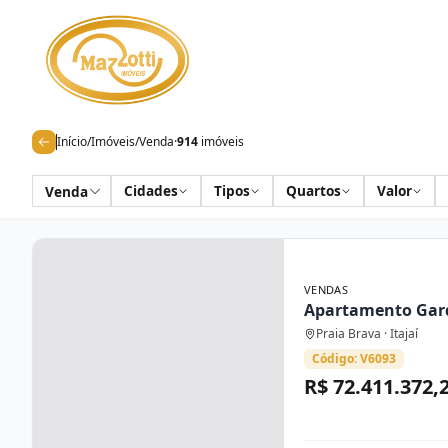
Início
/
Imóveis
/
Venda
·
914
imóveis
Cidades
Tipos
Quartos
Valor
Venda
VENDAS
Apartamento Gar
Praia Brava · Itajaí
Código: V6093
R$ 72.411.372,