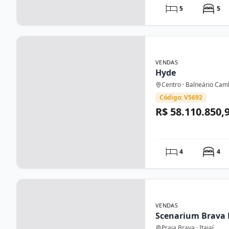
5
5
VENDAS
Hyde
Centro · Balneário Cam
Código: V5692
R$ 58.110.850,
4
4
VENDAS
Scenarium Brava 
Praia Brava · Itajaí