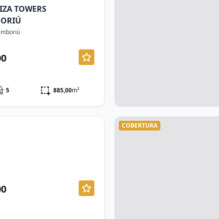
IZA TOWERS
BORIÚ
Camboriú
00
5
885,00
m²
COBERTURA
00