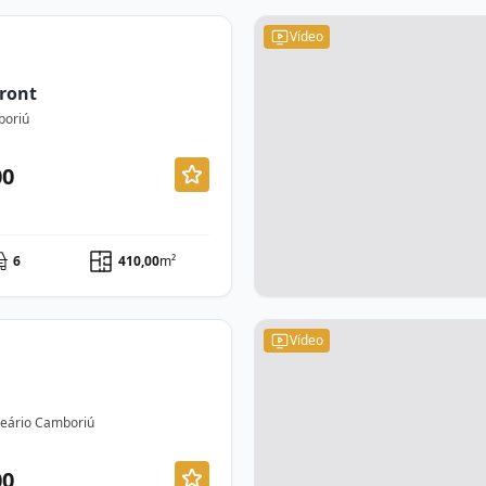
Vídeo
ront
boriú
00
6
410,00
m²
Vídeo
lneário Camboriú
00