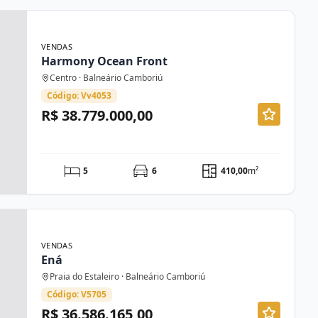
VENDAS
Harmony Ocean Front
Centro · Balneário Camboriú
Código: Vv4053
R$ 38.779.000,00
5
6
410,00
m²
VENDAS
Ená
Praia do Estaleiro · Balneário Camboriú
Código: V5705
R$ 36.586.165,00