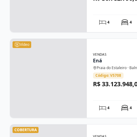
4
4
Vídeo
VENDAS
Ená
Praia do Estaleiro · Ba
Código: V5708
R$ 33.123.948,
4
4
COBERTURA
VENDAS