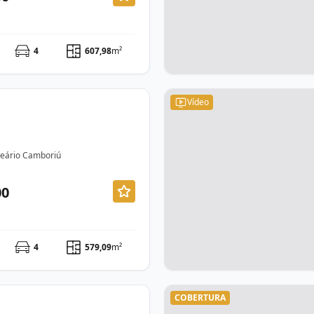
4
607,98
m²
Vídeo
lneário Camboriú
00
4
579,09
m²
COBERTURA