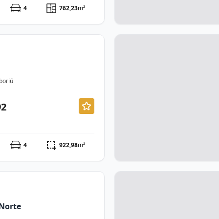
4
762,23
m²
boriú
92
4
922,98
m²
Norte