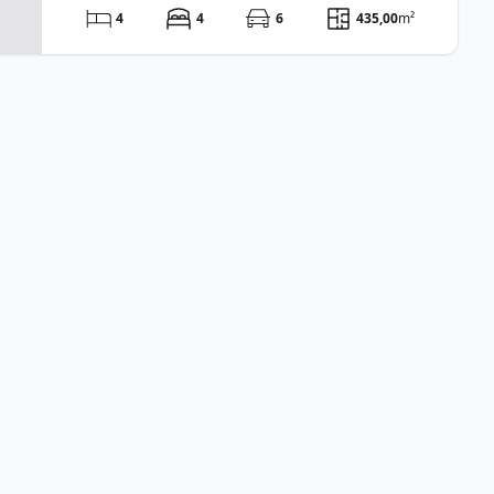
4
4
6
435,00
m²