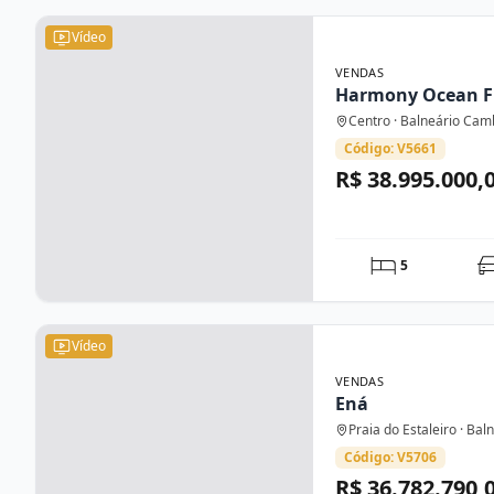
Vídeo
VENDAS
Harmony Ocean F
Centro · Balneário Cam
Código: V5661
R$ 38.995.000,
5
Vídeo
VENDAS
Ená
Praia do Estaleiro · Ba
Código: V5706
R$ 36.782.790,