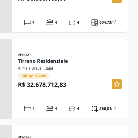
4
4
4
604,73
m²
VENDAS
Tirreno Residenziale
Praia Brava · Itajaí
Código: V6245
R$ 32.678.712,83
4
4
4
566,81
m²
VENDAS