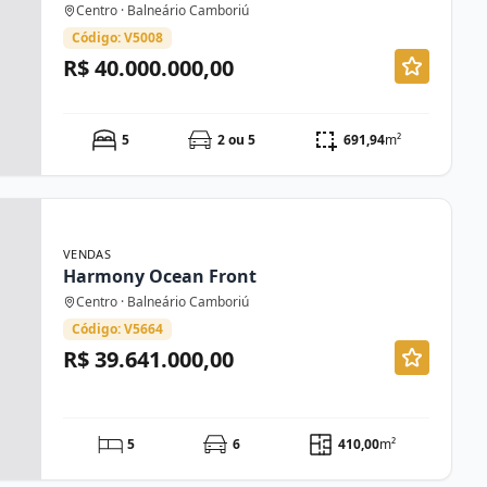
Centro · Balneário Camboriú
Código: V5008
R$ 40.000.000,00
5
2 ou 5
691,94
m²
VENDAS
Harmony Ocean Front
Centro · Balneário Camboriú
Código: V5664
R$ 39.641.000,00
5
6
410,00
m²