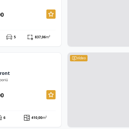
00
5
837,06
m²
Vídeo
ront
boriú
00
6
410,00
m²