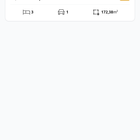
3
1
172,38
m²