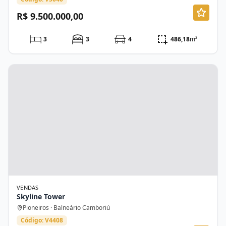
R$ 9.500.000,00
3
3
4
486,18
m²
VENDAS
Skyline Tower
Pioneiros · Balneário Camboriú
Código: V4408