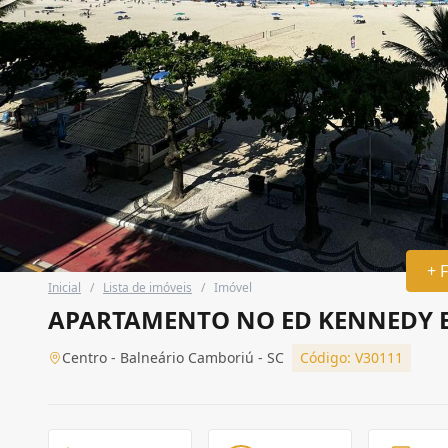
+ 
Inicial
/
Lista de imóveis
/
Imóvel
APARTAMENTO NO ED KENNEDY 
Centro - Balneário Camboriú - SC
Código: V30111