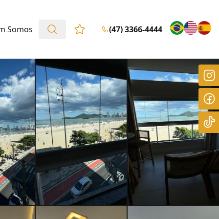
m Somos
(47) 3366-4444
Favoritos (0 itens)