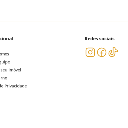
cional
Redes sociais
omos
quipe
 seu imóvel
erno
 de Privacidade