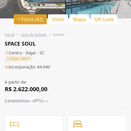
+ Fotos (42)
Vídeo
Mapa
QR Code
Inicial
/
Lista de imóveis
/
Imóvel
SPACE SOUL
Centro - Itajaí - SC
Código: V4871
Incorporação: 64.640
A partir de:
R$ 2.622.000,00
Condomínio:
- -
IPTU:
- -