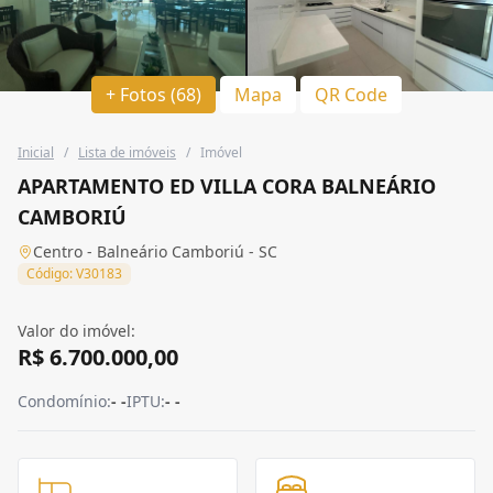
+ Fotos (68)
Mapa
QR Code
Inicial
/
Lista de imóveis
/
Imóvel
APARTAMENTO ED VILLA CORA BALNEÁRIO
CAMBORIÚ
Centro - Balneário Camboriú - SC
Código: V30183
Valor do imóvel:
R$ 6.700.000,00
Condomínio:
- -
IPTU:
- -