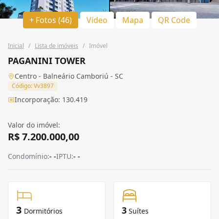
+ Fotos (46)
Vídeo
Mapa
QR Code
Inicial
/
Lista de imóveis
/
Imóvel
PAGANINI TOWER
Centro - Balneário Camboriú - SC
Código: Vv3897
Incorporação: 130.419
Valor do imóvel:
R$ 7.200.000,00
Condomínio:
- -
IPTU:
- -
3
3
Dormitórios
Suítes