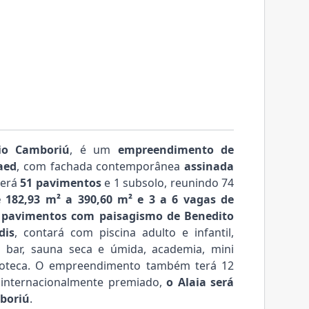
io Camboriú
, é um
empreendimento de
aed
, com fachada contemporânea
assinada
 terá
51 pavimentos
e 1 subsolo, reunindo 74
 182,93 m² a 390,60 m² e 3 a 6 vagas de
 2 pavimentos com paisagismo de Benedito
dis
, contará com piscina adulto e infantil,
ol bar, sauna seca e úmida, academia, mini
doteca. O empreendimento também terá 12
n internacionalmente premiado,
o Alaia será
boriú
.