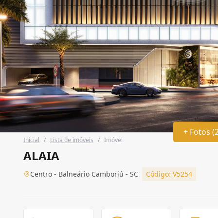
+ Fotos (
Inicial
/
Lista de imóveis
/
Imóvel
ALAIA
Centro - Balneário Camboriú - SC
Código: V5254