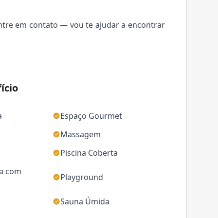
ntre em contato — vou te ajudar a encontrar
ício
a
Espaço Gourmet
Massagem
Piscina Coberta
na com
Playground
Sauna Úmida