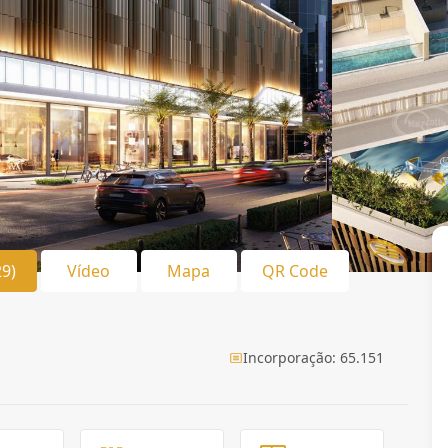
29)
Vídeo
Mapa
QR Code
Incorporação: 65.151