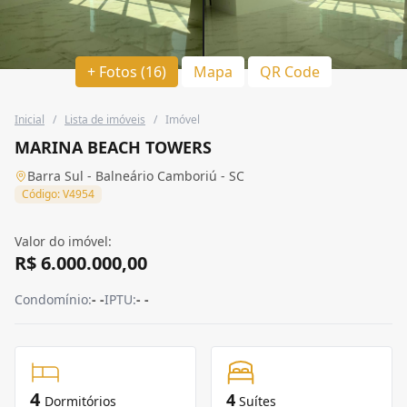
+ Fotos (16)
Mapa
QR Code
Inicial
/
Lista de imóveis
/
Imóvel
MARINA BEACH TOWERS
Barra Sul - Balneário Camboriú - SC
Código: V4954
Valor do imóvel:
R$ 6.000.000,00
Condomínio:
- -
IPTU:
- -
4
4
Dormitórios
Suítes