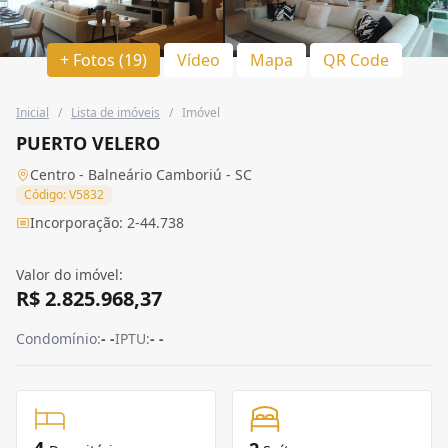
+ Fotos (19)
Vídeo
Mapa
QR Code
Inicial
/
Lista de imóveis
/
Imóvel
PUERTO VELERO
Centro - Balneário Camboriú - SC
Código: V5832
Incorporação: 2-44.738
Valor do imóvel:
R$ 2.825.968,37
Condomínio:
- -
IPTU:
- -