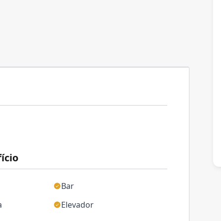
ício
Bar
a
Elevador