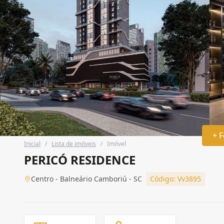
+ F
Inicial
/
Lista de imóveis
/
Imóvel
PERICÓ RESIDENCE
Centro - Balneário Camboriú - SC
Código: Vv3895