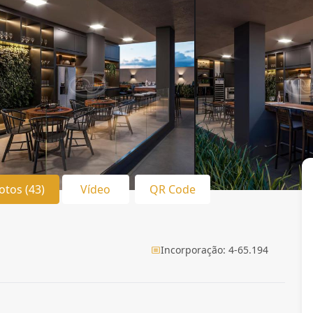
otos (43)
Vídeo
QR Code
Incorporação: 4-65.194