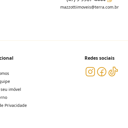
mazzottiimoveis@terra.com.br
cional
Redes sociais
omos
quipe
 seu imóvel
erno
 de Privacidade