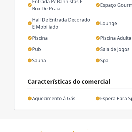
Entrada P/ Banhistas E
Espaço Gour
Box De Praia
Hall De Entrada Decorado
Lounge
E Mobiliado
Piscina
Piscina Adulta
Pub
Sala de Jogos
Sauna
Spa
Características do comercial
Aquecimento á Gás
Espera Para Sp