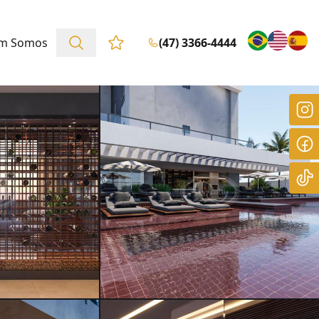
m Somos
(47) 3366-4444
Favoritos (0 itens)