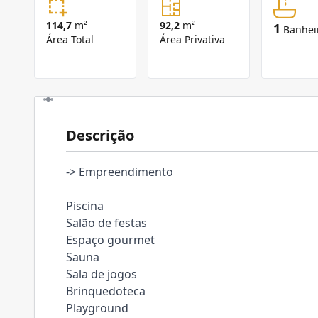
114,7
m²
92,2
m²
1
Banhei
Área Total
Área Privativa
Descrição
-> Empreendimento
Piscina
Salão de festas
Espaço gourmet
Sauna
Sala de jogos
Brinquedoteca
Playground