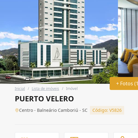
+ Fotos (
Inicial
/
Lista de imóveis
/
Imóvel
PUERTO VELERO
Centro - Balneário Camboriú - SC
Código: V5826