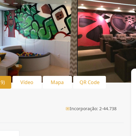
19)
Vídeo
Mapa
QR Code
Incorporação: 2-44.738