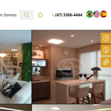
m Somos
(47) 3366-4444
Favoritos (0 itens)