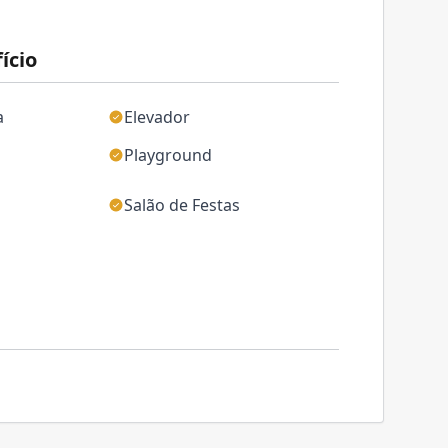
ício
a
Elevador
Playground
Salão de Festas