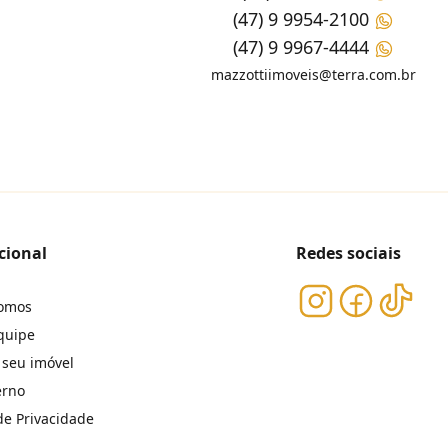
(47) 9 9954-2100
(47) 9 9967-4444
mazzottiimoveis@terra.com.br
cional
Redes sociais
omos
quipe
 seu imóvel
erno
 de Privacidade