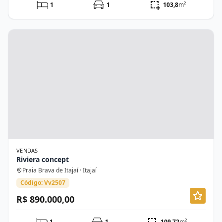
1
1
103,8
m²
VENDAS
Riviera concept
Praia Brava de Itajaí · Itajaí
Código: Vv2507
R$ 890.000,00
1
1
109,72
m²