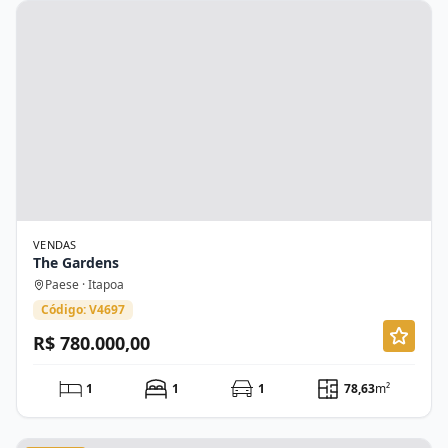
VENDAS
The Gardens
Paese · Itapoa
Código: V4697
R$ 780.000,00
1
1
1
78,63
m²