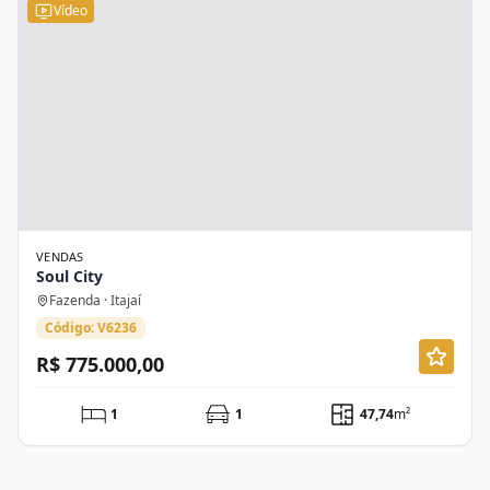
Vídeo
VENDAS
Soul City
Fazenda · Itajaí
Código: V6236
R$ 775.000,00
1
1
47,74
m²