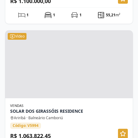
R$ 1.100.000,00
1
1
1
55,21
m²
Vídeo
VENDAS
SOLAR DOS GIRASSÓIS RESIDENCE
Ariribá · Balneário Camboriú
Código: V5994
R$ 1.063.822,45