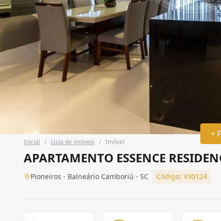
+ 
Inicial
/
Lista de imóveis
/
Imóvel
APARTAMENTO ESSENCE RESIDEN
Pioneiros - Balneário Camboriú - SC
Código: V30124