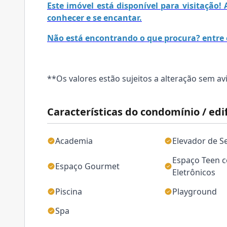
Este imóvel está disponível para visitação
conhecer e se encantar.
Não está encontrando o que procura? entre 
**Os valores estão sujeitos a alteração sem av
Características do condomínio / edif
Academia
Elevador de S
Espaço Teen 
Espaço Gourmet
Eletrônicos
Piscina
Playground
Spa