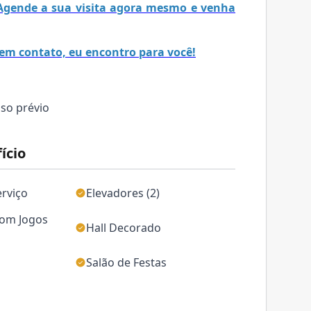
! Agende a sua visita agora mesmo e venha
em contato, eu encontro para você!
iso prévio
ício
erviço
Elevadores (2)
com Jogos
Hall Decorado
Salão de Festas