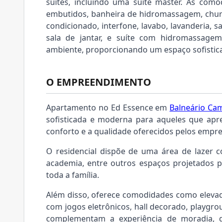
suítes, incluindo uma suíte master. As com
embutidos, banheira de hidromassagem, churr
condicionado, interfone, lavabo, lavanderia, s
sala de jantar, e suíte com hidromassag
ambiente, proporcionando um espaço sofistica
O EMPREENDIMENTO
Apartamento no Ed Essence em
Balneário Ca
sofisticada e moderna para aqueles que apr
conforto e a qualidade oferecidos pelos empr
O residencial dispõe de uma área de lazer com
academia, entre outros espaços projetados 
toda a família.
Além disso, oferece comodidades como elevad
com jogos eletrônicos, hall decorado, playgro
complementam a experiência de moradia, g