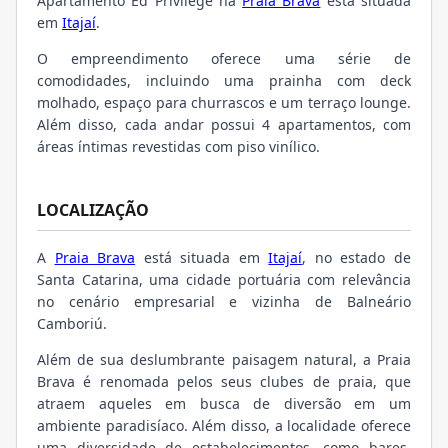
Apartamento Ed Privilége na
Praia Brava
está situada
em
Itajaí
.
O empreendimento oferece uma série de
comodidades, incluindo uma prainha com deck
molhado, espaço para churrascos e um terraço lounge.
Além disso, cada andar possui 4 apartamentos, com
áreas íntimas revestidas com piso vinílico.
LOCALIZAÇÃO
A
Praia Brava
está situada em
Itajaí
, no estado de
Santa Catarina, uma cidade portuária com relevância
no cenário empresarial e vizinha de Balneário
Camboriú.
Além de sua deslumbrante paisagem natural, a Praia
Brava é renomada pelos seus clubes de praia, que
atraem aqueles em busca de diversão em um
ambiente paradisíaco. Além disso, a localidade oferece
uma diversidade de estabelecimentos, como bares,