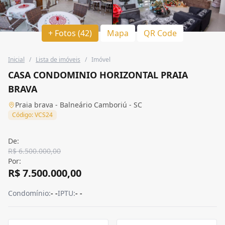
+ Fotos (42)
Mapa
QR Code
Inicial
/
Lista de imóveis
/
Imóvel
CASA CONDOMINIO HORIZONTAL PRAIA
BRAVA
Praia brava - Balneário Camboriú - SC
Código: VCS24
De:
R$ 6.500.000,00
Por:
R$ 7.500.000,00
Condomínio:
- -
IPTU:
- -