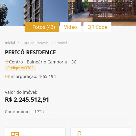
+ Fotos (43)
Vídeo
QR Code
Inicial
/
Lista de imóveis
/
Imóvel
PERICÓ RESIDENCE
Centro - Balneário Camboriú - SC
Código: Vv3702
Incorporação: 4-65.194
Valor do imóvel:
R$ 2.245.512,91
Condomínio:
- -
IPTU:
- -